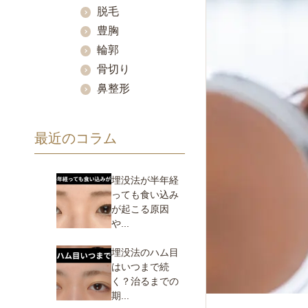
脱毛
豊胸
輪郭
骨切り
鼻整形
最近のコラム
埋没法が半年経
っても食い込み
が起こる原因
や...
埋没法のハム目
はいつまで続
く？治るまでの
期...