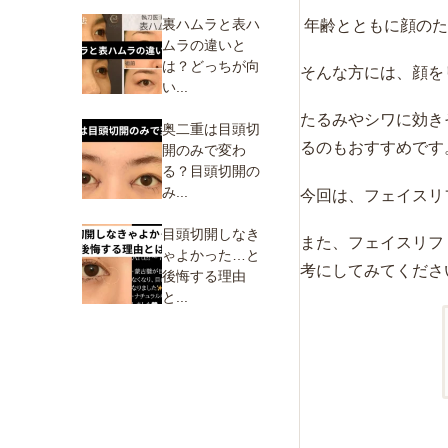
裏ハムラと表ハ
年齢とともに顔のた
ムラの違いと
は？どっちが向
そんな方には、顔を
い...
たるみやシワに効き
奥二重は目頭切
るのもおすすめです
開のみで変わ
る？目頭切開の
み...
今回は、フェイスリ
目頭切開しなき
また、フェイスリフ
ゃよかった…と
考にしてみてくださ
後悔する理由
と...