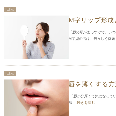
口元
M字リップ形成
「唇の形がまっすぐで、いつ
M字型の唇は、若々しく愛
口元
唇を薄くする方
「唇が分厚くて気になってい
法
…続きを読む