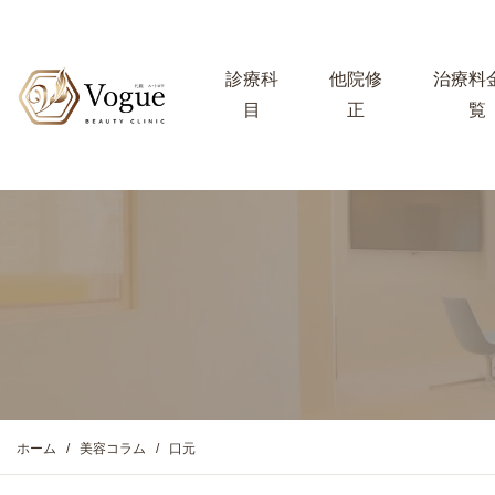
診療科
他院修
治療料
目
正
覧
ホーム
美容コラム
口元