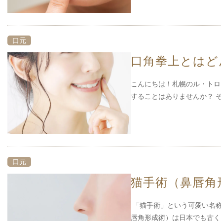
口元
口角拳上とはど
こんにちは！札幌のル・トロ
することはありませんか？ 
口元
猫手術（鼻唇角
「猫手術」という可愛い名称
唇角形成術）は日本でも古