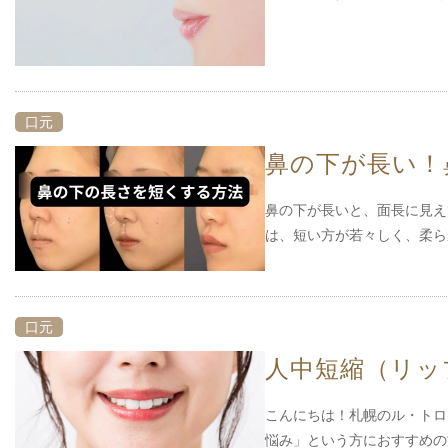
口元
鼻の下が長い！
鼻の下が長いと、面長に見え
は、短い方が若々しく、柔
口元
人中短縮（リッ
こんにちは！札幌のル・トロ
悩み」という方におすすめ