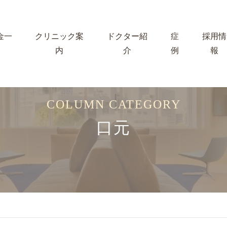
金一
クリニック案
ドクター紹
症
採用情
内
介
例
報
COLUMN CATEGORY
口元