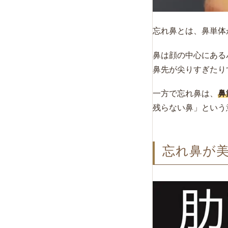
忘れ鼻とは、鼻単体
鼻は顔の中心にある
鼻先が尖りすぎたり
一方で忘れ鼻は、
鼻
残らない鼻」という
忘れ鼻が