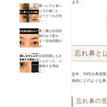
ます。
裏ハムラと表ハ
ムラの違いと
は？どっちが向
い...
奥二重は目頭切
開のみで変わ
る？目頭切開の
み...
忘れ鼻と
目頭切開しなき
ゃよかった…と
後悔する理由
と...
近年、SNSや美容
体的にどのような鼻
忘れ鼻の