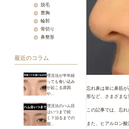
脱毛
豊胸
輪郭
骨切り
鼻整形
最近のコラム
埋没法が半年経
っても食い込み
が起こる原因
忘れ鼻は単に鼻筋が
や...
形など、さまざまな
埋没法のハム目
この記事では、忘れ
はいつまで続
く？治るまでの
また、ヒアルロン酸
期...