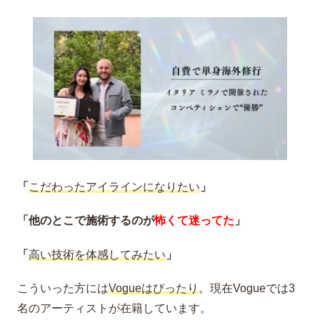
「
こだわったアイラインになりたい
」
「他のとこで施術するのが
怖くて迷ってた
」
「
高い技術を体感してみたい
」
こういった方には
Vogueはぴったり
。現在Vogueでは3
名のアーティストが在籍しています。