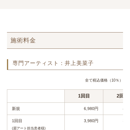
施術料金
専門アーティスト：井上美菜子
全て税込価格（10％）
1回目
2回目
新規
6,980円
4,9
1回目
3,980円
3,9
(眉アート担当患者様)