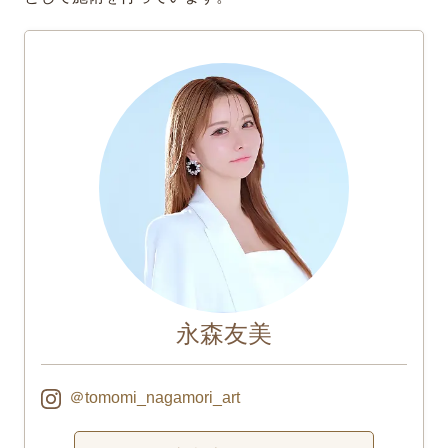
永森友美
＠tomomi_nagamori_art