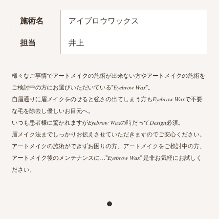
施術名
アイブロウワックス
担当
井上
様々なご事情でアートメイクの施術が出来ない方やアートメイクの施術を
ご検討中の方にお選びいただいている”𝐸𝑦𝑒𝑏𝑟𝑜𝑤 𝑊𝑎𝑥”。
自眉通りに眉メイクをのせると強さの出てしまう方も𝐸𝑦𝑒𝑏𝑟𝑜𝑤 𝑊𝑎𝑥で不要
な毛を除去し優しいお目元へ。
いつも患者様に驚かれますが𝐸𝑦𝑒𝑏𝑟𝑜𝑤 𝑊𝑎𝑥の時だって𝐷𝑒𝑠𝑖𝑔𝑛必須。
眉メイク法までしっかりお伝えさせていただきますのでご安心ください。
アートメイクの施術ができずお困りの方、アートメイクをご検討中の方、
アートメイク後のメンテナンスに…”𝐸𝑦𝑒𝑏𝑟𝑜𝑤 𝑊𝑎𝑥” 是非お気軽にお試しく
ださい。