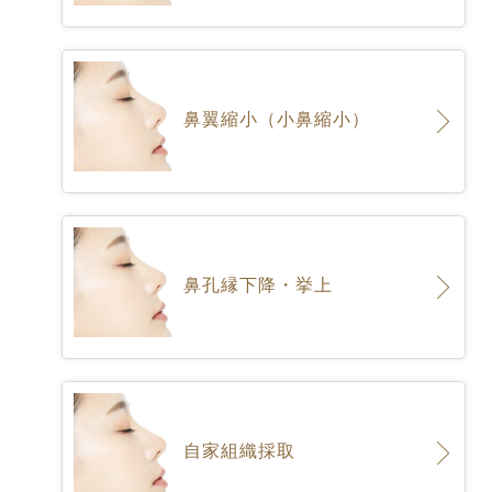
鼻翼縮小（小鼻縮小）
鼻孔縁下降・挙上
自家組織採取