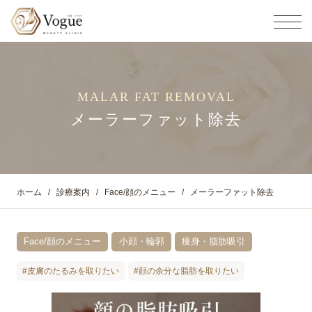
MALAR FAT REMOVAL
メーラーファット除去
ホーム
診療案内
Face/顔のメニュー
メーラーファット除去
Face/顔のメニュー
小顔・輪郭
痩身・脂肪吸引
#皮膚のたるみを取りたい
#顔の余分な脂肪を取りたい