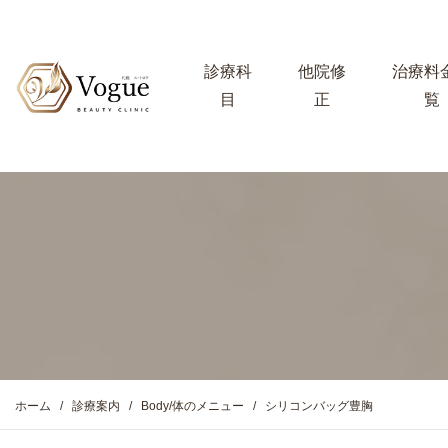
診療科
他院修
治療料
目
正
覧
ホーム
診療案内
Body/体のメニュー
シリコンバッグ豊胸