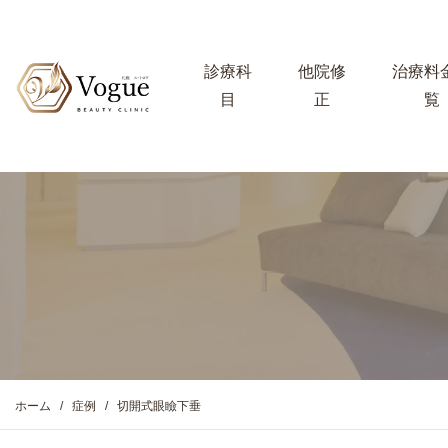
診療科
他院修
治療料
目
正
覧
ホーム
症例
切開式眼瞼下垂