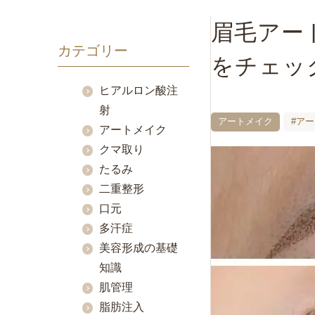
眉毛アー
カテゴリー
をチェッ
ヒアルロン酸注
射
アートメイク
#ア
アートメイク
クマ取り
たるみ
二重整形
口元
多汗症
美容形成の基礎
知識
肌管理
脂肪注入