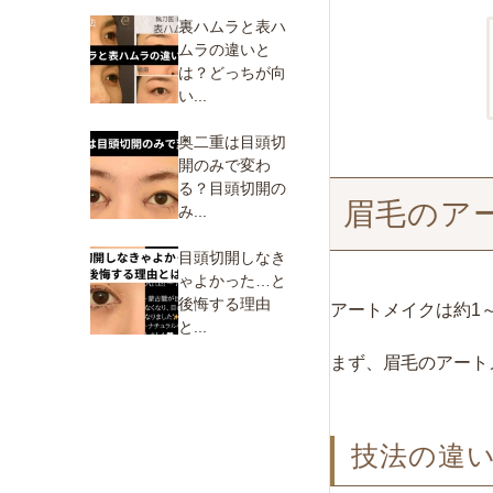
裏ハムラと表ハ
ムラの違いと
は？どっちが向
い...
奥二重は目頭切
開のみで変わ
る？目頭切開の
眉毛のア
み...
目頭切開しなき
ゃよかった…と
後悔する理由
アートメイクは約1
と...
まず、眉毛のアート
技法の違