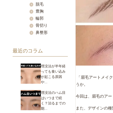
脱毛
豊胸
輪郭
骨切り
鼻整形
最近のコラム
埋没法が半年経
っても食い込み
が起こる原因
「眉毛アートメイク
や...
うか。
埋没法のハム目
今回は、眉毛のアー
はいつまで続
く？治るまでの
また、デザインの種
期...